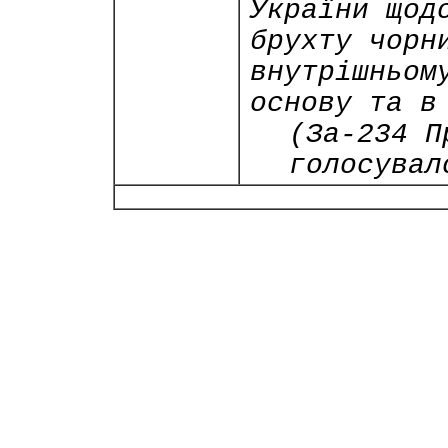
України щод
брухту чорн
внутрішньом
основу та в
(За-234 П
голосувал