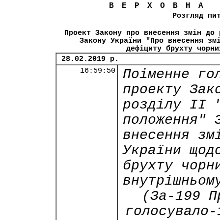
ВЕРХОВНА
Розгляд пи
Проект Закону про внесення змін до 
Закону України "Про внесення зм
дефіциту брухту чорни
28.02.2019 р.
16:59:50
Поіменне го
проекту Зак
розділу ІI 
положення" 
внесення зм
України щод
брухту чорн
внутрішньом
(За-199 П
голосувало-