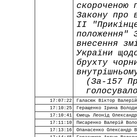
скороченою 
Закону про 
ІI "Прикінц
положення" 
внесення зм
України щод
брухту чорн
внутрішньом
(За-157 П
голосувал
17:07:22
Галасюк Віктор Валерій
17:10:25
Геращенко Ірина Володи
17:10:41
Ємець Леонід Олександр
17:11:10
Писаренко Валерій Воло
17:13:16
Опанасенко Олександр В