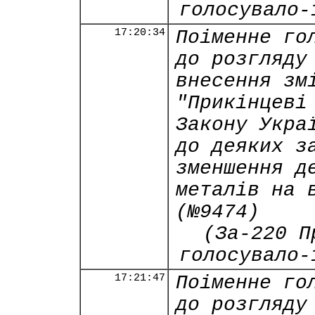
голосувало-
17:20:34
Поіменне го
до розгляду
внесення зм
"Прикінцеві
Закону Укра
до деяких з
зменшення д
металів на 
(№9474)
(За-220 П
голосувало-
17:21:47
Поіменне го
до розгляду