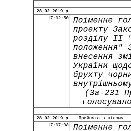
28.02.2019 р.
17:02:50
Поіменне го
проекту Зак
розділу ІI 
положення" 
внесення зм
України щод
брухту чорн
внутрішньом
(За-231 П
голосувал
28.02.2019 р.
- Прийнято в цілому
17:07:08
Поіменне го