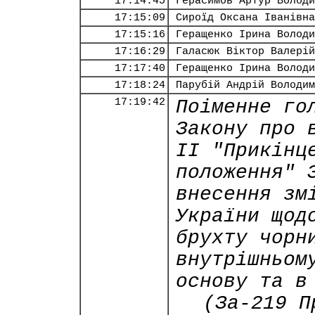
17:14:45
Герасимов Артур Володи
17:15:09
Сироїд Оксана Іванівна
17:15:16
Геращенко Ірина Володи
17:16:29
Галасюк Віктор Валерій
17:17:40
Геращенко Ірина Володи
17:18:24
Парубій Андрій Володим
17:19:42
Поіменне го
Закону про 
ІI "Прикінц
положення" 
внесення зм
України щод
брухту чорн
внутрішньом
основу та в
(За-219 П