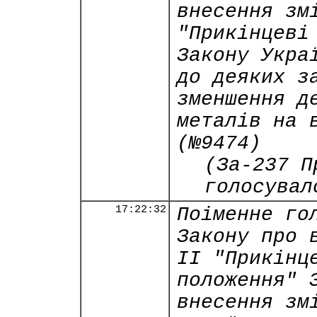
внесення зм
"Прикінцеві
Закону Укра
до деяких з
зменшення д
металів на 
(№9474)
(За-237 П
голосувал
17:22:32
Поіменне го
Закону про 
ІI "Прикінц
положення" 
внесення зм