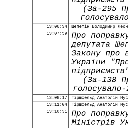
(За-295 П
голосувал
13:06:34
Шепетін Володимир Леон
13:07:59
Про поправк
депутата Ше
Закону про 
України "Пр
підприємств
(За-138 П
голосувало-
13:08:17
Гіршфельд Анатолій Мус
13:11:04
Гіршфельд Анатолій Мус
13:16:31
Про поправк
Міністрів У