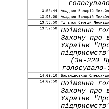
голосувал
13:56:44
Асадчев Валерій Михайл
13:58:09
Асадчев Валерій Михайл
13:58:50
Тігіпко Сергій Леонідо
13:59:58
Поіменне го
Закону про 
України "Пр
підприємств
(За-220 П
голосувало-
14:00:16
Баранівський Олександр
14:02:50
Поіменне го
Закону про 
України "Пр
підприємств