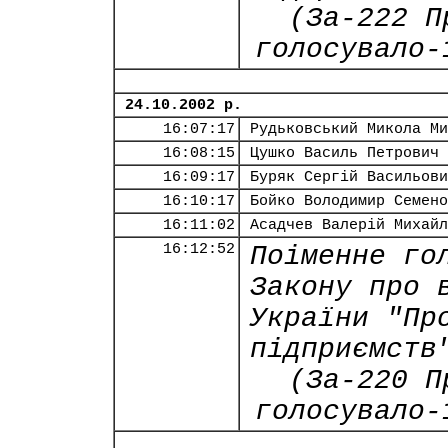
(За-222 П
голосувало-
24.10.2002 р.
16:07:17
Рудьковський Микола Ми
16:08:15
Цушко Василь Петрович
16:09:17
Буряк Сергій Васильови
16:10:17
Бойко Володимир Семено
16:11:02
Асадчев Валерій Михайл
16:12:52
Поіменне го
Закону про 
України "Пр
підприємств
(За-220 П
голосувало-