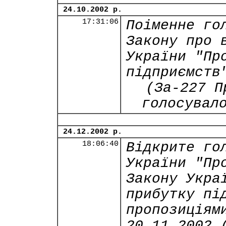
24.10.2002 р.
17:31:06
Поіменне го
Закону про 
України "Пр
підприємств
(За-227 П
голосувал
24.12.2002 р.
18:06:40
Відкрите го
України "Пр
Закону Укра
прибутку пі
пропозиціям
20.11.2002 