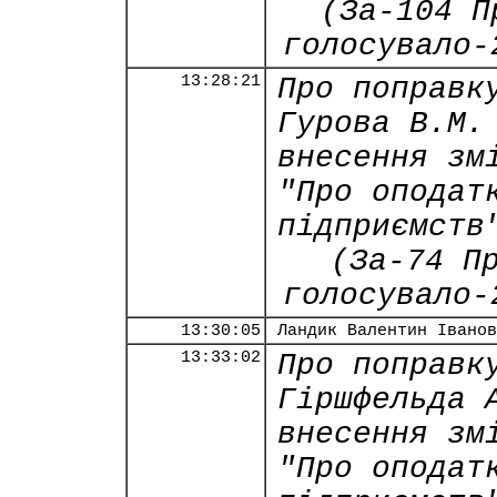
(За-104 П
голосувало-
13:28:21
Про поправк
Гурова В.М.
внесення зм
"Про оподат
підприємств
(За-74 П
голосувало-
13:30:05
Ландик Валентин Іванов
13:33:02
Про поправк
Гіршфельда 
внесення зм
"Про оподат