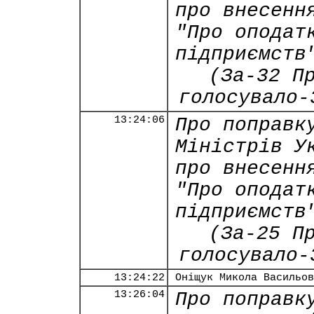
про внесенн
"Про оподат
підприємств
(За-32 П
голосувало-
13:24:06
Про поправк
Міністрів У
про внесенн
"Про оподат
підприємств
(За-25 П
голосувало-
13:24:22
Оніщук Микола Васильов
13:26:04
Про поправк