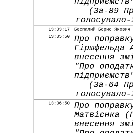
підприємств
(За-89 П
голосувало-
13:33:17
Беспалий Борис Якович
13:35:50
Про поправк
Гіршфельда 
внесення зм
"Про оподат
підприємств
(За-64 П
голосувало-
13:36:50
Про поправк
Матвієнка (
внесення зм