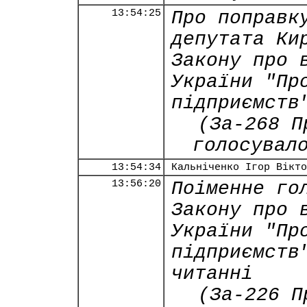
13:54:25
Про поправк
депутата Ки
Закону про 
України "Пр
підприємств
(За-268 П
голосувал
13:54:34
Кальніченко Ігор Вікто
13:56:20
Поіменне го
Закону про 
України "Пр
підприємств
читанні
(За-226 П