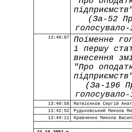
"Про оподат
підприємств
(За-52 П
голосувало-
13:40:07
Поіменне го
і першу ста
внесення зм
"Про оподат
підприємств
(За-196 П
голосувало-
13:40:58
Матвієнков Сергій Анат
13:42:52
Рудьковський Микола Ми
13:44:11
Кравченко Микола Васил