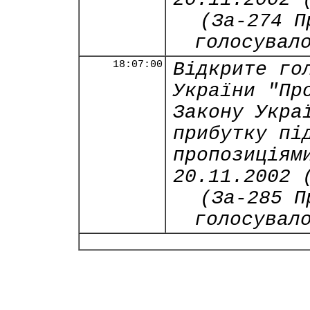
(За-274 П
голосувал
18:07:00
Відкрите го
України "Пр
Закону Укра
прибутку пі
пропозиціям
20.11.2002 
(За-285 П
голосувал