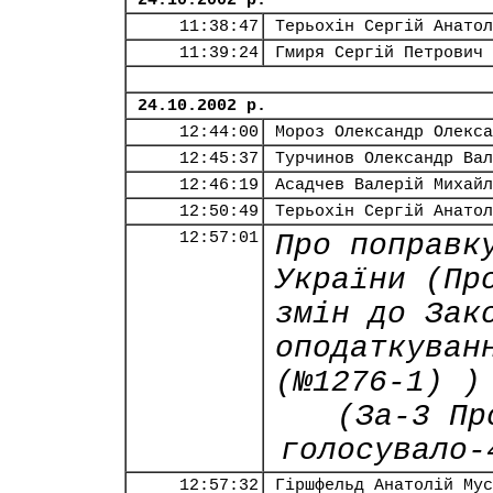
24.10.2002 р.
11:38:47
Терьохін Сергій Анатол
11:39:24
Гмиря Сергій Петрович
24.10.2002 р.
12:44:00
Мороз Олександр Олекса
12:45:37
Турчинов Олександр Вал
12:46:19
Асадчев Валерій Михайл
12:50:49
Терьохін Сергій Анатол
12:57:01
Про поправк
України (Пр
змін до Зак
оподаткуван
(№1276-1) )
(За-3 Пр
голосувало-
12:57:32
Гіршфельд Анатолій Мус