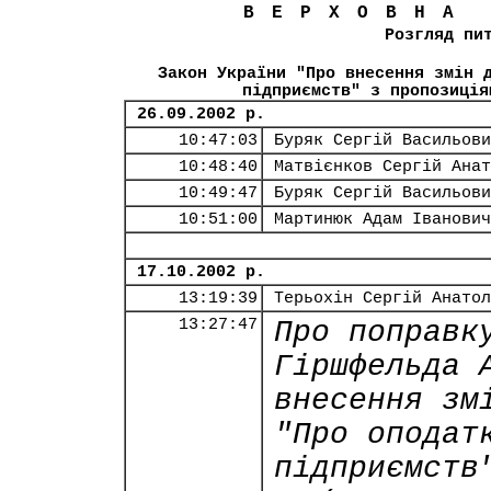
ВЕРХОВНА
Розгляд пи
Закон України "Про внесення змін 
підприємств" з пропозиція
26.09.2002 р.
10:47:03
Буряк Сергій Васильови
10:48:40
Матвієнков Сергій Анат
10:49:47
Буряк Сергій Васильови
10:51:00
Мартинюк Адам Іванович
17.10.2002 р.
13:19:39
Терьохін Сергій Анатол
13:27:47
Про поправк
Гіршфельда 
внесення зм
"Про оподат
підприємств