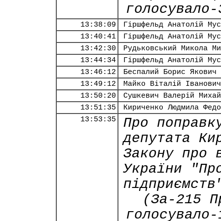
голосувало-
13:38:09
Гіршфельд Анатолій Мус
13:40:41
Гіршфельд Анатолій Мус
13:42:30
Рудьковський Микола Ми
13:44:34
Гіршфельд Анатолій Мус
13:46:12
Беспалий Борис Якович
13:49:12
Майко Віталій Іванович
13:50:20
Сушкевич Валерій Михай
13:51:35
Кириченко Людмила Федо
13:53:35
Про поправк
депутата Ки
Закону про 
України "Пр
підприємств
(За-215 П
голосувало-