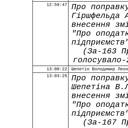
12:59:47
Про поправк
Гіршфельда 
внесення зм
"Про оподат
підприємств
(За-163 П
голосувало-
13:00:22
Шепетін Володимир Леон
13:03:25
Про поправк
Шепетіна В.
внесення зм
"Про оподат
підприємств
(За-167 П