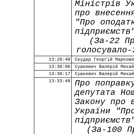
Міністрів У
про внесенн
"Про оподат
підприємств
(За-22 П
голосувало-
13:28:40
Скудар Георгій Маркови
13:30:06
Сушкевич Валерій Михай
13:30:17
Сушкевич Валерій Михай
13:33:48
Про поправк
депутата Но
Закону про 
України "Пр
підприємств
(За-100 П