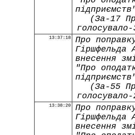
"Про оподат
підприємств
(За-17 П
голосувало-
13:37:18
Про поправк
Гіршфельда 
внесення зм
"Про оподат
підприємств
(За-55 П
голосувало-
13:38:20
Про поправк
Гіршфельда 
внесення зм