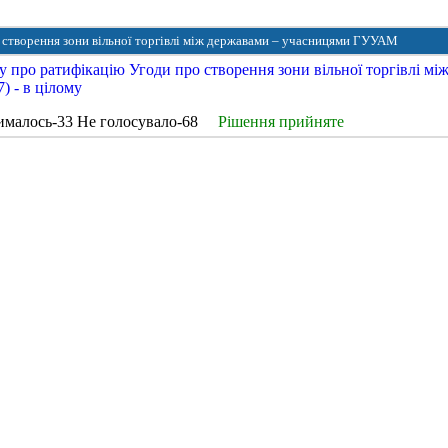
 створення зони вільної торгівлі між державами – учасницями ГУУАМ
 про ратифікацію Угоди про створення зони вільної торгівлі мі
 - в цілому
ималось-33 Не голосувало-68
Рішення прийняте