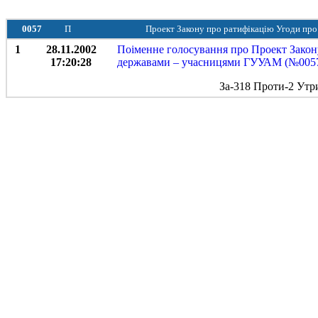
0057
П
Проект Закону про ратифікацію Угоди про
1
28.11.2002
Поіменне голосування про Проект Закону
17:20:28
державами – учасницями ГУУАМ (№0057)
За-318 Проти-2 Утр