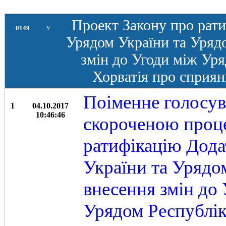
Проект Закону про рат
0149
У
Урядом України та Уряд
змін до Угоди між Ур
Хорватія про сприян
Поіменне голосув
1
04.10.2017
10:46:46
скороченою проц
ратифікацію Дода
України та Урядо
внесення змін до
Урядом Республік