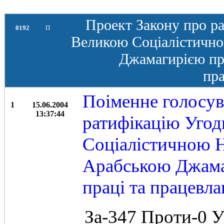
Проект Закону про р
0192
П
Великою Соціалістичн
Джамагирією про
пр
Поіменне голосув
1
15.06.2004
13:37:44
ратифікацію Угод
Соціалістичною 
Арабською Джама
праці та працевл
За-347 Проти-0 У