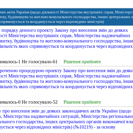
чих актів України (щодо діяльності Міністерства внутрішніх справ, Міністерс
итку, будівництва та житлово-комунального господарства, інших центральних о
 спрямовується та координується через відповідних міністрів)
порядку денного проекту Закону про внесення змін до деяких
ості Міністерства внутрішніх справ, Міністерства надзвичайних
звитку, будівництва та житлово-комунального господарства, інш
іяльність яких спрямовується та координується через відповідних
рималось-1 Не голосувало-61
Рішення прийняте
ороченою процедурою проекту Закону про внесення змін до деяк
ості Міністерства внутрішніх справ, Міністерства надзвичайних
звитку, будівництва та житлово-комунального господарства, інш
іяльність яких спрямовується та координується через відповідних
рималось-0 Не голосувало-52
Рішення прийняте
 про внесення змін до деяких законодавчих актів України (щодо
в, Міністерства надзвичайних ситуацій, Міністерства регіональн
ального господарства, інших центральних органів виконавчої вла
ується через відповідних міністрів) (№10219) - за основу