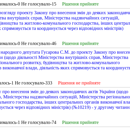
рималось-0 Не голосувало-15
Рішення прийняте
озгляду проекту Закону про внесення змін до деяких законодавч
ства внутрішніх справ, Міністерства надзвичайних ситуацій,
удівництва та житлово-комунального господарства, інших центра
х спрямовується та координується через відповідних міністрів)
рималось-0 Не голосувало-46
Рішення прийняте
народного депутата Гусарова С.М. до проекту Закону про внесе
ни (щодо діяльності Міністерства внутрішніх справ, Міністерства
гіонального розвитку, будівництва та житлово-комунального
 виконавчої влади, діяльність яких спрямовується та координуєт
алось-1 Не голосувало-333
Рішення не прийняте
 про внесення змін до деяких законодавчих актів України (щодо
в, Міністерства надзвичайних ситуацій, Міністерства регіональн
ального господарства, інших центральних органів виконавчої вла
ується через відповідних міністрів) (№10219) - у другому читанні
рималось-1 Не голосувало-74
Рішення прийняте