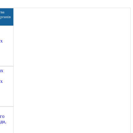
тва
рганів
их
их
их
ого
ди,