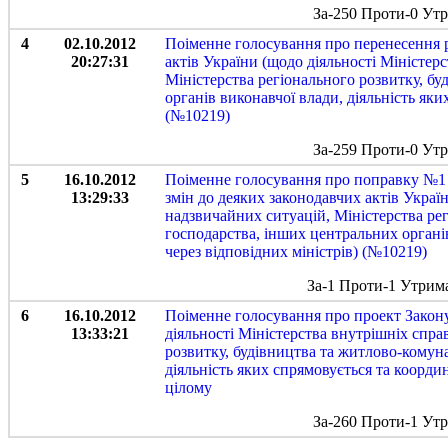
За-250 Проти-0 Ут
4
02.10.2012
Поіменне голосування про перенесення р
20:27:31
актів України (щодо діяльності Міністер
Міністерства регіонального розвитку, б
органів виконавчої влади, діяльність яки
(№10219)
За-259 Проти-0 Ут
5
16.10.2012
Поіменне голосування про поправку №1 
13:29:33
змін до деяких законодавчих актів Украї
надзвичайних ситуацій, Міністерства ре
господарства, інших центральних органів
через відповідних міністрів) (№10219)
За-1 Проти-1 Утрим
6
16.10.2012
Поіменне голосування про проект Закону
13:33:21
діяльності Міністерства внутрішніх спра
розвитку, будівництва та житлово-комун
діяльність яких спрямовується та координ
цілому
За-260 Проти-1 Ут