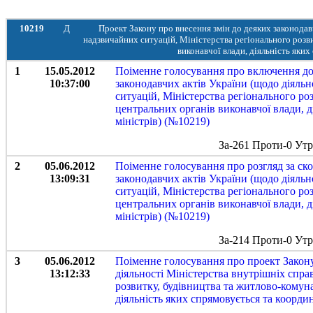
10219
Д
Проект Закону про внесення змін до деяких законодав
надзвичайних ситуацій, Міністерства регіонального розв
виконавчої влади, діяльність яких
1
15.05.2012
Поіменне голосування про включення до 
10:37:00
законодавчих актів України (щодо діяльн
ситуацій, Міністерства регіонального ро
центральних органів виконавчої влади, д
міністрів) (№10219)
За-261 Проти-0 Ут
2
05.06.2012
Поіменне голосування про розгляд за ск
13:09:31
законодавчих актів України (щодо діяльн
ситуацій, Міністерства регіонального ро
центральних органів виконавчої влади, д
міністрів) (№10219)
За-214 Проти-0 Ут
3
05.06.2012
Поіменне голосування про проект Закону
13:12:33
діяльності Міністерства внутрішніх спра
розвитку, будівництва та житлово-комун
діяльність яких спрямовується та координ