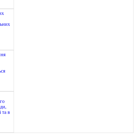
их
льних
ння
ься
ого
ди,
 та в