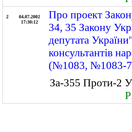
Про проект Закон
2
04.07.2002
17:30:12
34, 35 Закону Ук
депутата України"
консультантів на
(№1083, №1083-7)
За-355 Проти-2 У
Рі