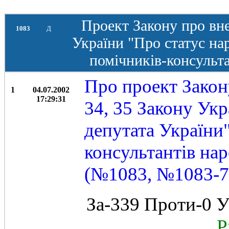
Проект Закону про вне
1083
Д
України "Про статус на
помічників-консульта
Про проект Закон
1
04.07.2002
17:29:31
34, 35 Закону Ук
депутата України"
консультантів на
(№1083, №1083-7)
За-339 Проти-0 У
Рі