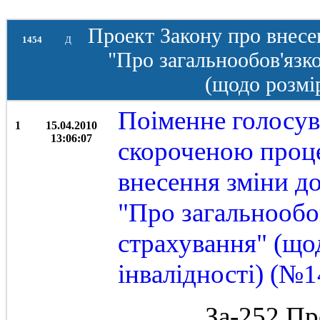
Проект Закону про внесен
1454
Д
"Про загальнообов'язк
(щодо розмір
Поіменне голосув
1
15.04.2010
13:06:07
скороченою проц
внесення зміни до
"Про загальнообо
страхування" (щод
інвалідності) (№1
За-252 Пр