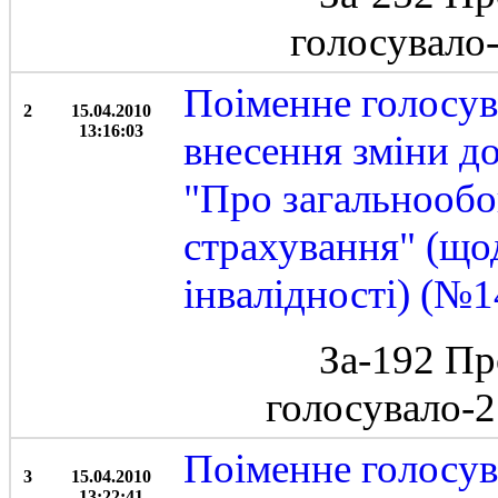
голосувало
Поіменне голосув
2
15.04.2010
13:16:03
внесення зміни до
"Про загальнообо
страхування" (щод
інвалідності) (№1
За-192 Пр
голосувало-
Поіменне голосув
3
15.04.2010
13:22:41