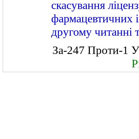
скасування ліцен
фармацевтичних ін
другому читанні т
За-247 Проти-1 У
Рі