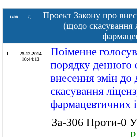
Проект Закону про внес
1498
Д
(щодо скасування 
фармацев
Поіменне голосув
1
25.12.2014
10:44:13
порядку денного с
внесення змін до 
скасування ліцен
фармацевтичних і
За-306 Проти-0 У
Рі