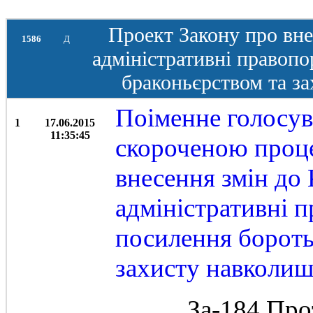
Проект Закону про вне
1586
Д
адміністративні правоп
браконьєрством та з
Поіменне голосув
1
17.06.2015
11:35:45
скороченою проц
внесення змін до
адміністративні 
посилення бороть
захисту навколи
За-184 Про