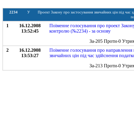
2234
У
Проект Закону про застосування звичайних цін під час з
п
1
16.12.2008
Поіменне голосування про проект Закону
13:52:45
контролю (№2234) - за основу
За-205 Проти-0 Утри
2
16.12.2008
Поіменне голосування про направлення 
13:53:27
звичайних цін під час здійснення подат
За-213 Проти-0 Утри