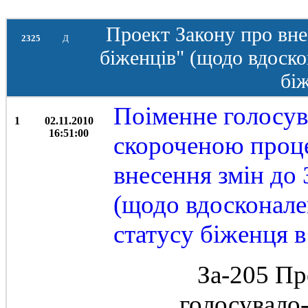
Проект Закону про вне
2325
Д
біженців" (щодо вдоск
біж
Поіменне голосув
1
02.11.2010
16:51:00
скороченою проц
внесення змін до
(щодо вдосконал
статусу біженця в
За-205 Пр
голосувало