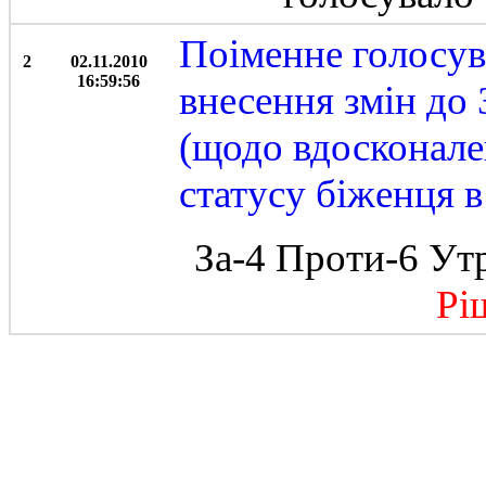
Поіменне голосув
2
02.11.2010
16:59:56
внесення змін до
(щодо вдосконал
статусу біженця в
За-4 Проти-6 Ут
Ріше