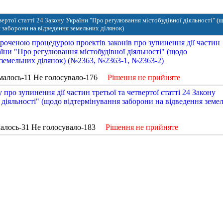
вертої статті 24 Закону України "Про регулювання містобудівної діяльності" (
 заборони на відведення земельних ділянок)
ороченою процедурою проектів законів про зупинення дії частин
раїни "Про регулювання містобудівної діяльності" (щодо
 земельних ділянок) (№2363, №2363-1, №2363-2)
малось-11 Не голосувало-176
Рішення не прийняте
про зупинення дії частин третьої та четвертої статті 24 Закону
 діяльності" (щодо відтермінування заборони на відведення земе
алось-31 Не голосувало-183
Рішення не прийняте