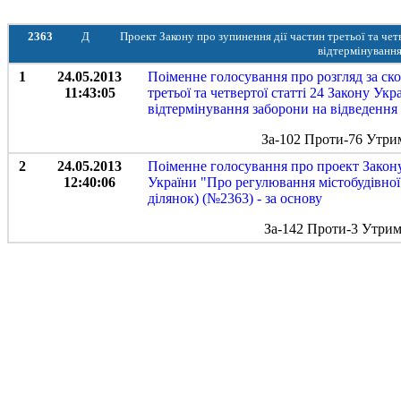
2363
Д
Проект Закону про зупинення дії частин третьої та чет
відтермінування
1
24.05.2013
Поіменне голосування про розгляд за ск
11:43:05
третьої та четвертої статті 24 Закону Ук
відтермінування заборони на відведення
За-102 Проти-76 Утри
2
24.05.2013
Поіменне голосування про проект Закону 
12:40:06
України "Про регулювання містобудівної
ділянок) (№2363) - за основу
За-142 Проти-3 Утрим