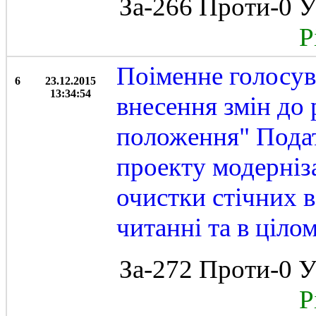
За-266 Проти-0 У
Рі
Поіменне голосув
6
23.12.2015
13:34:54
внесення змін до
положення" Подат
проекту модерніза
очистки стічних 
читанні та в ціло
За-272 Проти-0 У
Рі