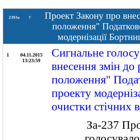
Проект Закону про внес
2393а
У
положення" Податков
модернізації Бортниц
Сигнальне голосу
1
04.11.2015
13:23:59
внесення змін до
положення" Подат
проекту модерніза
очистки стічних 
За-237 Пр
голосувал