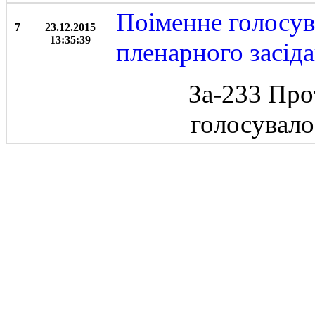
Поіменне голосу
7
23.12.2015
13:35:39
пленарного засід
За-233 Про
голосувал