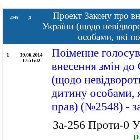
Проект Закону про вн
2548
Д
України (щодо невідвор
особами, які по
Поіменне голосув
1
19.06.2014
17:51:02
внесення змін до
(щодо невідворот
дитину особами, я
прав) (№2548) - з
За-256 Проти-0 У
Рі