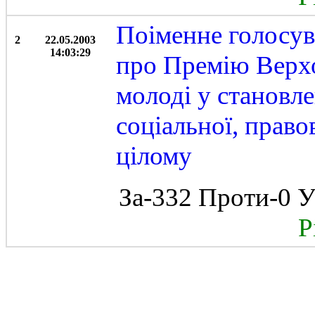
Поіменне голосу
2
22.05.2003
14:03:29
про Премію Верхо
молоді у становл
соціальної, право
цілому
За-332 Проти-0 У
Рі