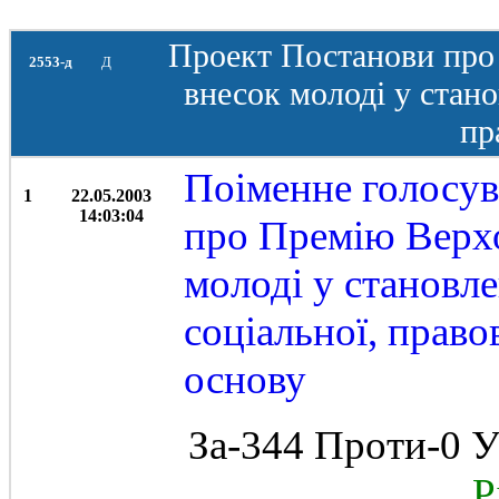
Проект Постанови про 
2553-д
Д
внесок молоді у стано
пр
Поіменне голосу
1
22.05.2003
14:03:04
про Премію Верхо
молоді у становл
соціальної, право
основу
За-344 Проти-0 У
Рі