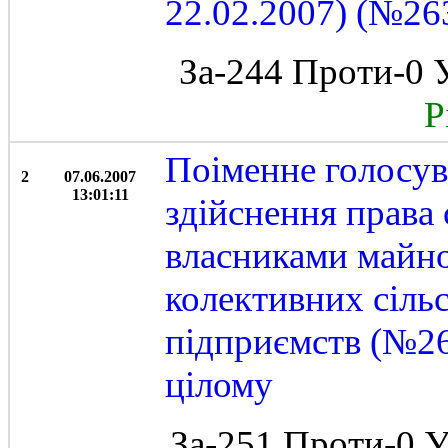
22.02.2007) (№263
За-244 Проти-0 
Рі
Поіменне голосув
2
07.06.2007
13:01:11
здійснення права 
власниками майно
колективних сіль
підприємств (№263
цілому
За-251 Проти-0 У