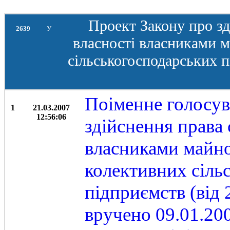
Проект Закону про зд
2639
У
власності власниками 
сільськогосподарських п
Поіменне голосув
1
21.03.2007
12:56:06
здійснення права 
власниками майно
колективних сіль
підприємств (вiд 
вручено 09.01.20