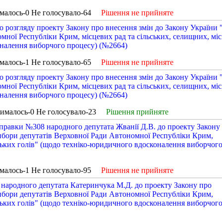
малось-0 Не голосувало-64
Рішення не прийняте
 розгляду проекту Закону про внесення змін до Закону України
мної Республіки Крим, місцевих рад та сільських, селищних, мі
оналення виборчого процесу) (№2664)
малось-1 Не голосувало-65
Рішення не прийняте
 розгляду проекту Закону про внесення змін до Закону України
мної Республіки Крим, місцевих рад та сільських, селищних, мі
оналення виборчого процесу) (№2664)
рималось-0 Не голосувало-23
Рішення прийняте
правки №308 народного депутата Жванії Д.В. до проекту Закону
ибори депутатів Верховної Ради Автономної Республіки Крим,
іських голів" (щодо техніко-юридичного вдосконалення виборчог
малось-1 Не голосувало-95
Рішення не прийняте
народного депутата Катеринчука М.Д. до проекту Закону про
ибори депутатів Верховної Ради Автономної Республіки Крим,
іських голів" (щодо техніко-юридичного вдосконалення виборчог