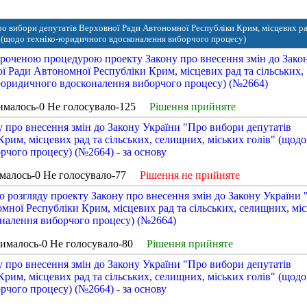
ро вибори депутатів Верховної Ради Автономної Республіки Крим, місцевих ра
в" (щодо техніко-юридичного вдосконалення виборчого процесу)
ороченою процедурою проекту Закону про внесення змін до Зако
ї Ради Автономної Республіки Крим, місцевих рад та сільських,
о-юридичного вдосконалення виборчого процесу) (№2664)
ималось-0 Не голосувало-125
Рішення прийняте
 про внесення змін до Закону України "Про вибори депутатів
рим, місцевих рад та сільських, селищних, міських голів" (щодо
чого процесу) (№2664) - за основу
малось-0 Не голосувало-77
Рішення не прийняте
 розгляду проекту Закону про внесення змін до Закону України
мної Республіки Крим, місцевих рад та сільських, селищних, мі
оналення виборчого процесу) (№2664)
рималось-0 Не голосувало-80
Рішення прийняте
 про внесення змін до Закону України "Про вибори депутатів
рим, місцевих рад та сільських, селищних, міських голів" (щодо
чого процесу) (№2664) - за основу