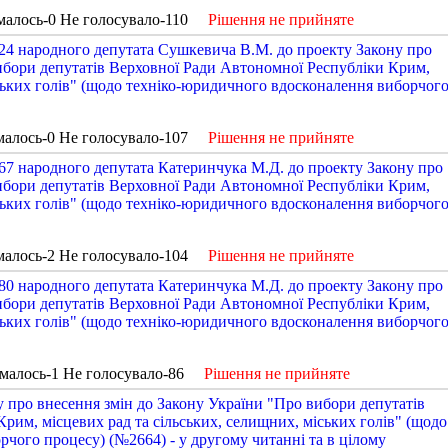
малось-0 Не голосувало-110
Рішення не прийняте
4 народного депутата Сушкевича В.М. до проекту Закону про
ибори депутатів Верховної Ради Автономної Республіки Крим,
іських голів" (щодо техніко-юридичного вдосконалення виборчог
малось-0 Не голосувало-107
Рішення не прийняте
7 народного депутата Катеринчука М.Д. до проекту Закону про
ибори депутатів Верховної Ради Автономної Республіки Крим,
іських голів" (щодо техніко-юридичного вдосконалення виборчог
малось-2 Не голосувало-104
Рішення не прийняте
0 народного депутата Катеринчука М.Д. до проекту Закону про
ибори депутатів Верховної Ради Автономної Республіки Крим,
іських голів" (щодо техніко-юридичного вдосконалення виборчог
малось-1 Не голосувало-86
Рішення не прийняте
 про внесення змін до Закону України "Про вибори депутатів
рим, місцевих рад та сільських, селищних, міських голів" (щодо
чого процесу) (№2664) - у другому читанні та в цілому