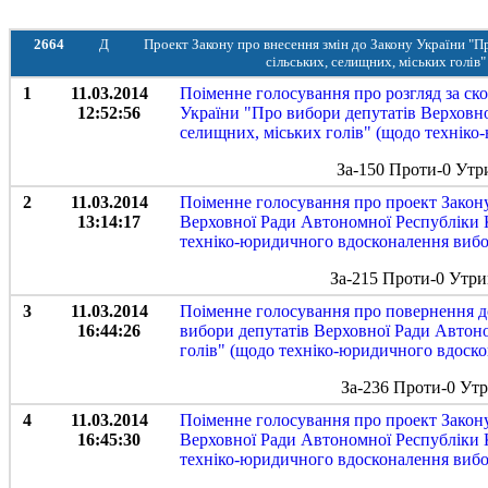
2664
Д
Проект Закону про внесення змін до Закону України "П
сільських, селищних, міських голі
1
11.03.2014
Поіменне голосування про розгляд за ск
12:52:56
України "Про вибори депутатів Верховно
селищних, міських голів" (щодо технік
За-150 Проти-0 Утр
2
11.03.2014
Поіменне голосування про проект Закону
13:14:17
Верховної Ради Автономної Республіки К
техніко-юридичного вдосконалення вибор
За-215 Проти-0 Утри
3
11.03.2014
Поіменне голосування про повернення до
16:44:26
вибори депутатів Верховної Ради Автоно
голів" (щодо техніко-юридичного вдоск
За-236 Проти-0 Ут
4
11.03.2014
Поіменне голосування про проект Закону
16:45:30
Верховної Ради Автономної Республіки К
техніко-юридичного вдосконалення вибор