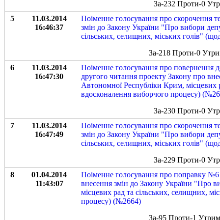
За-232 Проти-0 Ут
5
11.03.2014
Поіменне голосування про скорочення те
16:46:37
змін до Закону України "Про вибори деп
сільських, селищних, міських голів" (щ
За-218 Проти-0 Утри
6
11.03.2014
Поіменне голосування про повернення д
16:47:30
другого читання проекту Закону про вне
Автономної Республіки Крим, місцевих р
вдосконалення виборчого процесу) (№26
За-230 Проти-0 Ут
7
11.03.2014
Поіменне голосування про скорочення те
16:47:49
змін до Закону України "Про вибори деп
сільських, селищних, міських голів" (щ
За-229 Проти-0 Ут
8
01.04.2014
Поіменне голосування про поправку №6 
11:43:07
внесення змін до Закону України "Про в
місцевих рад та сільських, селищних, м
процесу) (№2664)
За-95 Проти-1 Утрим