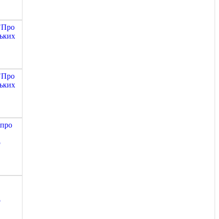
 "Про
ських
 "Про
ських
 про
о
о