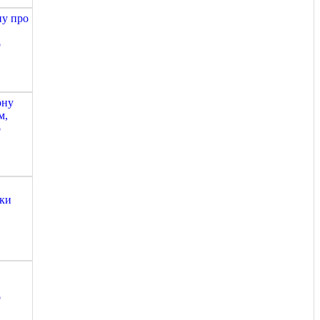
ну про
о
ону
м,
о
іки
о