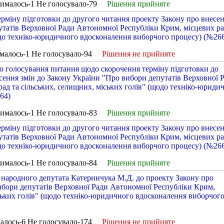
рималось-1 Не голосувало-79
Рішення прийняте
рміну підготовки до другого читання проекту Закону про внесе
утатів Верховної Ради Автономної Республіки Крим, місцевих ра
одо техніко-юридичного вдосконалення виборчого процесу) (№26
малось-1 Не голосувало-94
Рішення не прийняте
о голосування питання щодо скорочення терміну підготовки до
сення змін до Закону України "Про вибори депутатів Верховної 
ад та сільських, селищних, міських голів" (щодо техніко-юриди
64)
рималось-1 Не голосувало-83
Рішення прийняте
рміну підготовки до другого читання проекту Закону про внесе
утатів Верховної Ради Автономної Республіки Крим, місцевих ра
одо техніко-юридичного вдосконалення виборчого процесу) (№26
рималось-1 Не голосувало-84
Рішення прийняте
народного депутата Катеринчука М.Д. до проекту Закону про
ибори депутатів Верховної Ради Автономної Республіки Крим,
іських голів" (щодо техніко-юридичного вдосконалення виборчог
алось-6 Не голосувало-174
Рішення не прийняте