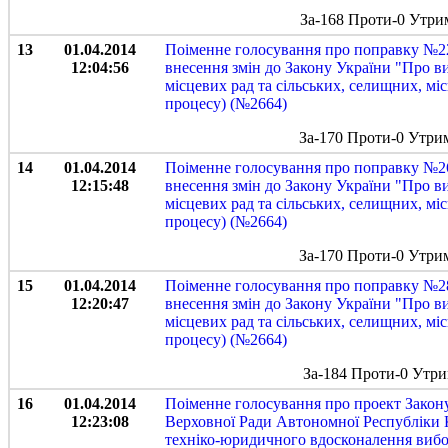
За-168 Проти-0 Утри
13
01.04.2014
Поіменне голосування про поправку №22
12:04:56
внесення змін до Закону України "Про в
місцевих рад та сільських, селищних, м
процесу) (№2664)
За-170 Проти-0 Утри
14
01.04.2014
Поіменне голосування про поправку №26
12:15:48
внесення змін до Закону України "Про в
місцевих рад та сільських, селищних, м
процесу) (№2664)
За-170 Проти-0 Утри
15
01.04.2014
Поіменне голосування про поправку №28
12:20:47
внесення змін до Закону України "Про в
місцевих рад та сільських, селищних, м
процесу) (№2664)
За-184 Проти-0 Утри
16
01.04.2014
Поіменне голосування про проект Закону
12:23:08
Верховної Ради Автономної Республіки К
техніко-юридичного вдосконалення вибор