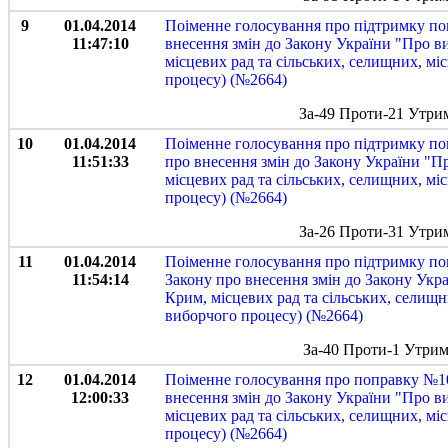
9
01.04.2014
Поіменне голосування про підтримку по
11:47:10
внесення змін до Закону України "Про в
місцевих рад та сільських, селищних, м
процесу) (№2664)
За-49 Проти-21 Утри
10
01.04.2014
Поіменне голосування про підтримку по
11:51:33
про внесення змін до Закону України "П
місцевих рад та сільських, селищних, м
процесу) (№2664)
За-26 Проти-31 Утри
11
01.04.2014
Поіменне голосування про підтримку по
11:54:14
Закону про внесення змін до Закону Укр
Крим, місцевих рад та сільських, селищ
виборчого процесу) (№2664)
За-40 Проти-1 Утрим
12
01.04.2014
Поіменне голосування про поправку №10
12:00:33
внесення змін до Закону України "Про в
місцевих рад та сільських, селищних, м
процесу) (№2664)