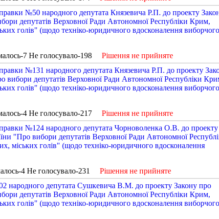
правки №50 народного депутата Князевича Р.П. до проекту Зако
ибори депутатів Верховної Ради Автономної Республіки Крим,
іських голів" (щодо техніко-юридичного вдосконалення виборчог
малось-7 Не голосувало-198
Рішення не прийняте
правки №131 народного депутата Князевича Р.П. до проекту Зак
ро вибори депутатів Верховної Ради Автономної Республіки Кри
іських голів" (щодо техніко-юридичного вдосконалення виборчог
малось-4 Не голосувало-217
Рішення не прийняте
правки №124 народного депутата Чорноволенка О.В. до проекту
аїни "Про вибори депутатів Верховної Ради Автономної Республ
них, міських голів" (щодо техніко-юридичного вдосконалення
алось-4 Не голосувало-231
Рішення не прийняте
2 народного депутата Сушкевича В.М. до проекту Закону про
ибори депутатів Верховної Ради Автономної Республіки Крим,
іських голів" (щодо техніко-юридичного вдосконалення виборчог