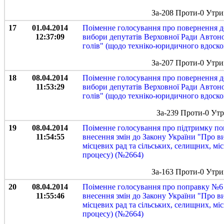
За-208 Проти-0 Утри
17
01.04.2014
Поіменне голосування про повернення до
12:37:09
вибори депутатів Верховної Ради Автоно
голів" (щодо техніко-юридичного вдоск
За-207 Проти-0 Утри
18
08.04.2014
Поіменне голосування про повернення до
11:53:29
вибори депутатів Верховної Ради Автоно
голів" (щодо техніко-юридичного вдоск
За-239 Проти-0 Ут
19
08.04.2014
Поіменне голосування про підтримку по
11:54:55
внесення змін до Закону України "Про в
місцевих рад та сільських, селищних, м
процесу) (№2664)
За-163 Проти-0 Утри
20
08.04.2014
Поіменне голосування про поправку №6 
11:55:46
внесення змін до Закону України "Про в
місцевих рад та сільських, селищних, м
процесу) (№2664)