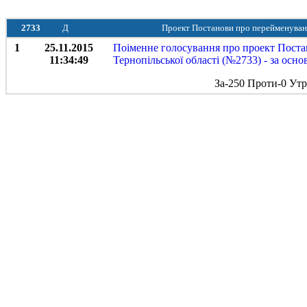
2733
Д
Проект Постанови про перейменуванн
1
25.11.2015
Поіменне голосування про проект Поста
11:34:49
Тернопільської області (№2733) - за осно
За-250 Проти-0 Ут