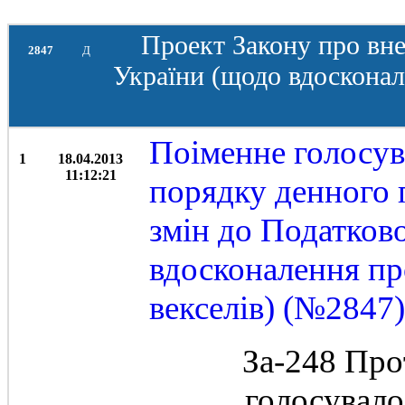
Проект Закону про вне
2847
Д
України (щодо вдоскона
Поіменне голосув
1
18.04.2013
11:12:21
порядку денного 
змін до Податков
вдосконалення пр
векселів) (№2847)
За-248 Про
голосувал