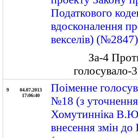
Податкового коде
вдосконалення пр
векселів) (№2847)
За-4 Прот
голосувало-
Поіменне голосув
9
04.07.2013
17:06:40
№18 (з уточнення
Хомутинніка В.Ю.
внесення змін до