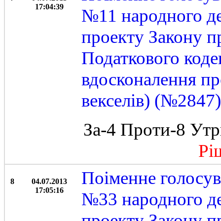
17:04:39
№11 народного де
проекту Закону п
Податкового коде
вдосконалення пр
векселів) (№2847)
За-4 Проти-8 Утр
Ріше
Поіменне голосув
8
04.07.2013
17:05:16
№33 народного де
проекту Закону п