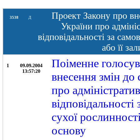
Проект Закону про вне
3538
Д
України про адмін
відповідальності за само
або її за
Поіменне голосув
1
09.09.2004
13:57:20
внесення змін до 
про адміністрати
відповідальності
сухої рослинності
основу