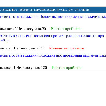
оложень про проведення парламентських слухань (друге читання)
анови про затвердження Положень про проведення парламентсь
рималось-2 Не голосувало-30
Рішення прийняте
єхоти В.Ю. (Проект Постанови про затвердження положень про
746) )
малось-1 Не голосувало-248
Рішення не прийняте
анови про затвердження положень про проведення парламентськ
ималось-1 Не голосувало-126
Рішення прийняте