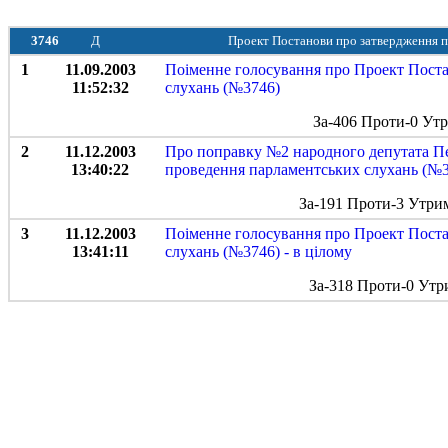
3746
Д
Проект Постанови про затвердження п
1
11.09.2003
Поіменне голосування про Проект Пост
11:52:32
слухань (№3746)
За-406 Проти-0 Ут
2
11.12.2003
Про поправку №2 народного депутата П
13:40:22
проведення парламентських слухань (№3
За-191 Проти-3 Утри
3
11.12.2003
Поіменне голосування про Проект Пост
13:41:11
слухань (№3746) - в цілому
За-318 Проти-0 Утр