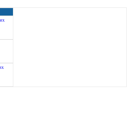
ких
их