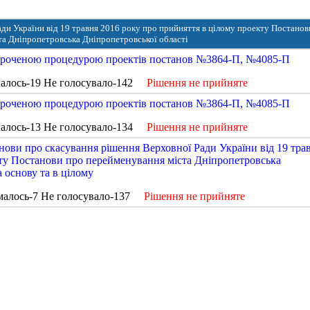
ди України від 19 травня 2016 року про прийняття в цілому проекту Постанов
та Дніпропетровська Дніпропетровської області
короченою процедурою проектів постанов №3864-П, №4085-П
алось-19 Не голосувало-142
Рішення не прийняте
короченою процедурою проектів постанов №3864-П, №4085-П
алось-13 Не голосувало-134
Рішення не прийняте
ови про скасування рішення Верховної Ради України від 19 тра
кту Постанови про перейменування міста Дніпропетровська
а основу та в цілому
малось-7 Не голосувало-137
Рішення не прийняте