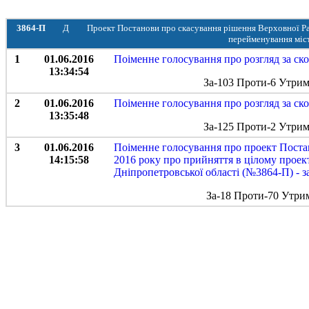
3864-П
Д
Проект Постанови про скасування рішення Верховної Ра
перейменування міс
1
01.06.2016
Поіменне голосування про розгляд за с
13:34:54
За-103 Проти-6 Утрим
2
01.06.2016
Поіменне голосування про розгляд за с
13:35:48
За-125 Проти-2 Утрим
3
01.06.2016
Поіменне голосування про проект Постан
14:15:58
2016 року про прийняття в цілому прое
Дніпропетровської області (№3864-П) - з
За-18 Проти-70 Утри