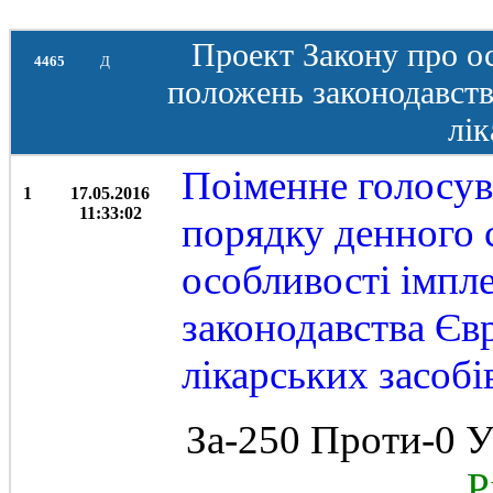
Проект Закону про о
4465
Д
положень законодавств
лік
Поіменне голосув
1
17.05.2016
11:33:02
порядку денного с
особливості імпл
законодавства Єв
лікарських засоб
За-250 Проти-0 У
Рі