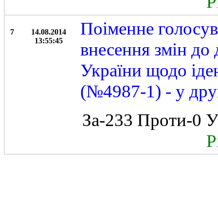
Рі
Поіменне голосув
7
14.08.2014
13:55:45
внесення змін до 
України щодо іден
(№4987-1) - у дру
За-233 Проти-0 У
Рі