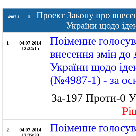
Проект Закону про внесен
4987-1
Д
України щодо іден
Поіменне голосув
1
04.07.2014
12:24:15
внесення змін до 
України щодо іден
(№4987-1) - за ос
За-197 Проти-0 У
Ріше
Поіменне голосув
2
04.07.2014
12:29:33