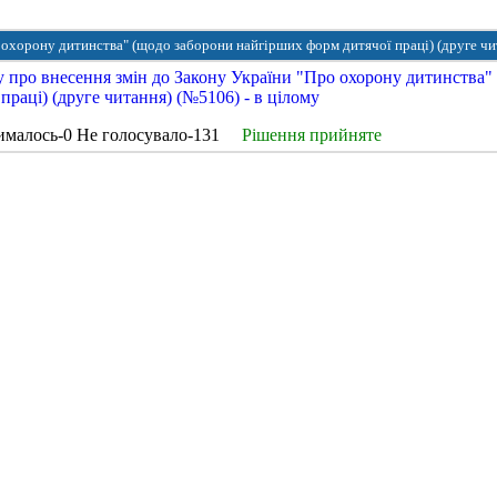
 охорону дитинства" (щодо заборони найгірших форм дитячої праці) (друге чи
 про внесення змін до Закону України "Про охорону дитинства"
раці) (друге читання) (№5106) - в цілому
ималось-0 Не голосувало-131
Рішення прийняте