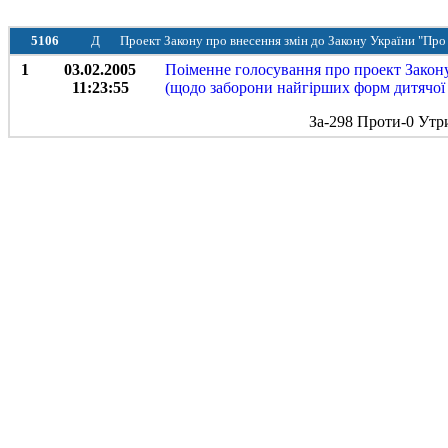
5106
Д
Проект Закону про внесення змін до Закону України "Про
1
03.02.2005
Поіменне голосування про проект Закону
11:23:55
(щодо заборони найгірших форм дитячої п
За-298 Проти-0 Утр