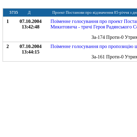
5735
Д
Проект Постанови про відзначення 85-річчя з д
1
07.10.2004
Поіменне голосування про проект Постан
13:42:48
Микитовича - тричі Героя Радянського С
За-174 Проти-0 Утри
2
07.10.2004
Поіменне голосування про пропозицію щ
13:44:15
За-161 Проти-0 Утри