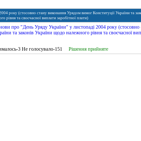
004 року (стосовно стану виконання Урядом вимог Конституції України та зак
го рівня та своєчасної виплати заробітної плати)
ови про "День Уряду України" у листопаді 2004 року (стосовно
аїни та законів України щодо належного рівня та своєчасної ви
ималось-3 Не голосувало-151
Рішення прийняте