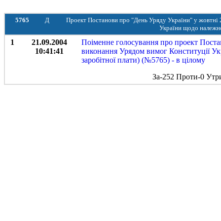
5765
Д
Проект Постанови про "День Уряду України" у жовтні 2
України щодо належно
1
21.09.2004
Поіменне голосування про проект Постан
10:41:41
виконання Урядом вимог Конституції Укр
заробітної плати) (№5765) - в цілому
За-252 Проти-0 Утр