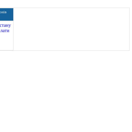
онів
 стану
плати