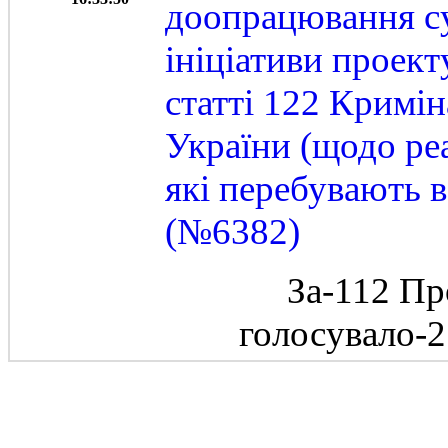
доопрацювання су
ініціативи проект
статті 122 Кримі
України (щодо реа
які перебувають в
(№6382)
За-112 Пр
голосувало-