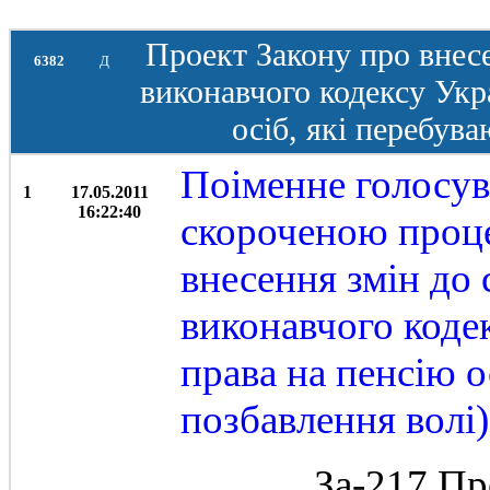
Проект Закону про внесе
6382
Д
виконавчого кодексу Укра
осіб, які перебува
Поіменне голосув
1
17.05.2011
16:22:40
скороченою проц
внесення змін до 
виконавчого кодек
права на пенсію о
позбавлення волі
За-217 Пр