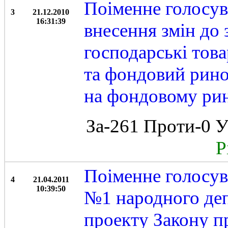
Поіменне голосув
3
21.12.2010
16:31:39
внесення змін до 
господарські това
та фондовий рино
на фондовому рин
За-261 Проти-0 У
Рі
Поіменне голосув
4
21.04.2011
10:39:50
№1 народного деп
проекту Закону пр