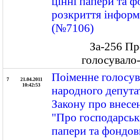
цінні папери та 
розкриття інформ
(№7106)
За-256 Пр
голосувало
Поіменне голосу
7
21.04.2011
10:42:53
народного депута
Закону про внесен
"Про господарські
папери та фондов