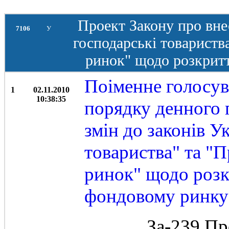
Проект Закону про вне
7106
У
господарські товариств
ринок" щодо розкрит
Поіменне голосув
1
02.11.2010
10:38:35
порядку денного 
змін до законів У
товариства" та "
ринок" щодо розк
фондовому ринку
За-239 Пр