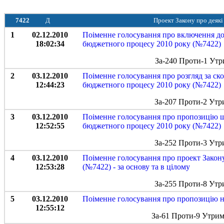
7422
Д
Проект Закону про деякі
1
02.12.2010
Поіменне голосування про включення до 
18:02:34
бюджетного процесу 2010 року (№7422)
За-240 Проти-1 Утр
2
03.12.2010
Поіменне голосування про розгляд за ск
12:44:23
бюджетного процесу 2010 року (№7422)
За-207 Проти-2 Утр
3
03.12.2010
Поіменне голосування про пропозицію що
12:52:55
бюджетного процесу 2010 року (№7422)
За-252 Проти-3 Утр
4
03.12.2010
Поіменне голосування про проект Закону
12:53:28
(№7422) - за основу та в цілому
За-255 Проти-8 Утр
5
03.12.2010
Поіменне голосування про пропозицію н
12:55:12
За-61 Проти-9 Утрим