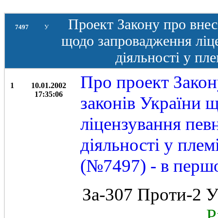
Проект Закону про внес
7497
У
щодо запровадження ліце
діяльності у пле
Про проект Закон
1
10.01.2002
17:35:06
законів України 
ліцензування певн
діяльності у плем
(№7497) - в перш
За-307 Проти-2 У
Рі