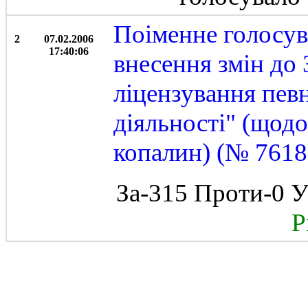
Поіменне голосув
2
07.02.2006
17:40:06
внесення змін до
ліцензування певн
діяльності" (щод
копалин) (№ 7618)
За-315 Проти-0 У
Рі