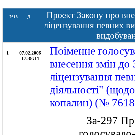
Проект Закону про вне
7618
Д
ліцензування певних ви
видобуван
Поіменне голосув
1
07.02.2006
17:38:14
внесення змін до
ліцензування певн
діяльності" (щод
копалин) (№ 7618
За-297 Пр
голосувало