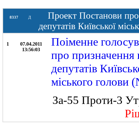
Проект Постанови про
8337
Д
депутатів Київської міськ
Поіменне голосув
1
07.04.2011
13:56:03
про призначення 
депутатів Київськ
міського голови (
За-55 Проти-3 Ут
Ріше