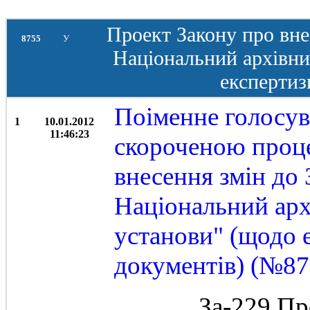
Проект Закону про вне
8755
У
Національний архівни
експертиз
Поіменне голосув
1
10.01.2012
11:46:23
скороченою проц
внесення змін до
Національний арх
установи" (щодо 
документів) (№87
За-229 Пр