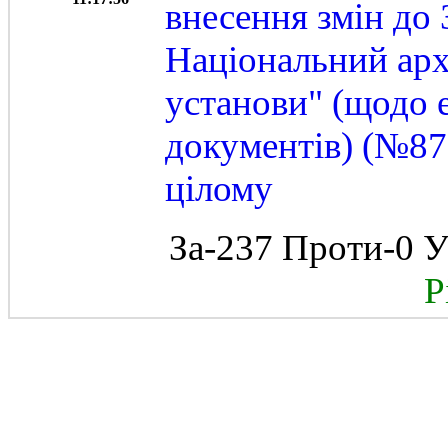
внесення змін до
Національний арх
установи" (щодо 
документів) (№875
цілому
За-237 Проти-0 У
Рі