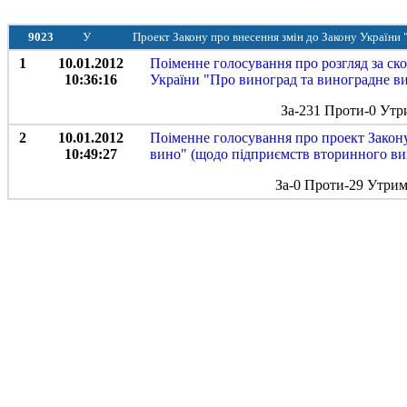
9023
У
Проект Закону про внесення змін до Закону України
1
10.01.2012
Поіменне голосування про розгляд за ск
10:36:16
України "Про виноград та виноградне в
За-231 Проти-0 Утр
2
10.01.2012
Поіменне голосування про проект Закону
10:49:27
вино" (щодо підприємств вторинного вин
За-0 Проти-29 Утрим