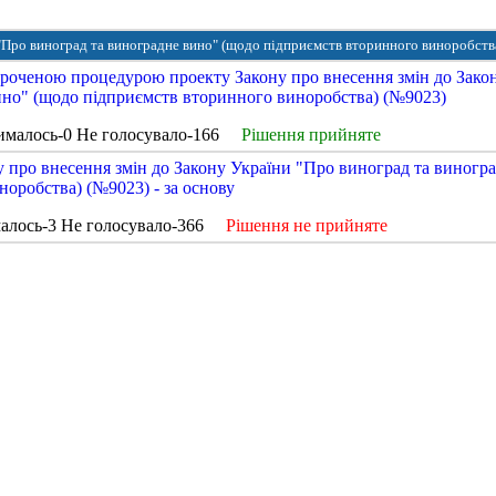
 "Про виноград та виноградне вино" (щодо підприємств вторинного виноробств
ороченою процедурою проекту Закону про внесення змін до Зако
ино" (щодо підприємств вторинного виноробства) (№9023)
ималось-0 Не голосувало-166
Рішення прийняте
 про внесення змін до Закону України "Про виноград та виногр
оробства) (№9023) - за основу
алось-3 Не голосувало-366
Рішення не прийняте