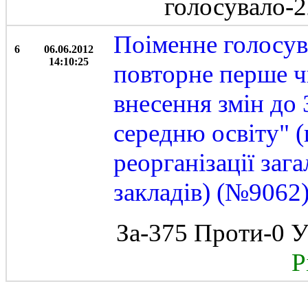
голосувало-
Поіменне голосув
6
06.06.2012
14:10:25
повторне перше ч
внесення змін до
середню освіту" 
реорганізації заг
закладів) (№9062
За-375 Проти-0 У
Рі