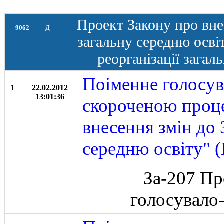
Проект Закону про вне
9062
Д
загальну середню осві
реорганізації загал
Поіменне голосув
1
22.02.2012
13:01:36
скороченою проце
внесення змін до
середню освіту" 
За-207 Пр
голосувало