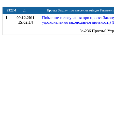
9322-1
Д
Проект Закону про внесення змін до Регламент
1
09.12.2011
Поіменне голосування про проект Закону
15:02:14
удосконалення законодавчої діяльності) (
За-236 Проти-0 Ут