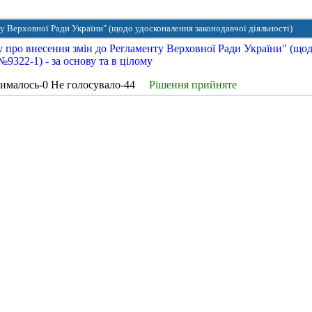
у Верховної Ради України" (щодо удосконалення законодавчої діяльності)
 про внесення змін до Регламенту Верховної Ради України" (що
№9322-1) - за основу та в цілому
рималось-0 Не голосувало-44
Рішення прийняте