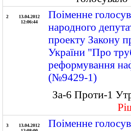
Поіменне голосу
2
13.04.2012
12:06:44
народного депута
проекту Закону п
України "Про тру
реформування наф
(№9429-1)
За-6 Проти-1 Ут
Ріше
Поіменне голосу
3
13.04.2012
12:08:00