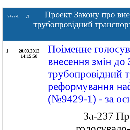
Проект Закону про вне
9429-1
Д
трубопровідний транспор
Поіменне голосув
1
20.03.2012
14:15:58
внесення змін до
трубопровідний т
реформування наф
(№9429-1) - за ос
За-237 Пр
голосувало