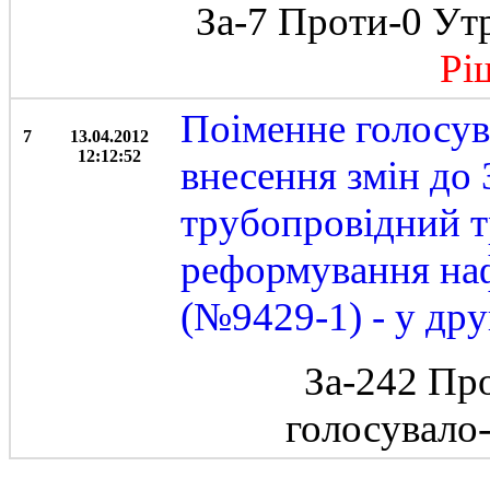
За-7 Проти-0 Ут
Ріше
Поіменне голосув
7
13.04.2012
12:12:52
внесення змін до
трубопровідний т
реформування наф
(№9429-1) - у дру
За-242 Пр
голосувало