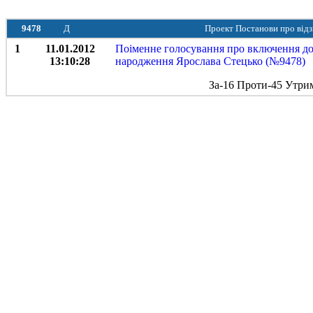
9478
Д
Проект Постанови про відз
1
11.01.2012
Поіменне голосування про включення до 
13:10:28
народження Ярослава Стецько (№9478)
За-16 Проти-45 Утри