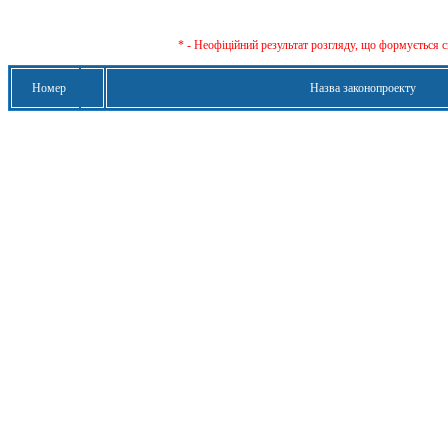
* - Неофіційний результат розгляду, що формується с
Номер
Назва законопроекту