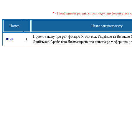
* - Неофіційний результат розгляду, що формується с
Номер
Назва законопроекту
Проект Закону про ратифікацію Угоди між Україною та Великою
0192
П
Лівійською Арабською Джамагирією про співпрацю у сфері праці 