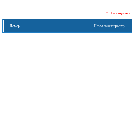
* - Неофіційний 
Номер
Назва законопроекту