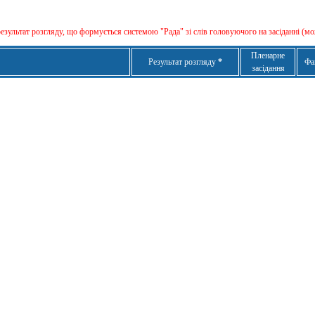
результат розгляду, що формується сиcтемою "Рада" зі слів головуючого на засіданні (мо
Пленарне
Результат розгляду
*
Фа
засідання