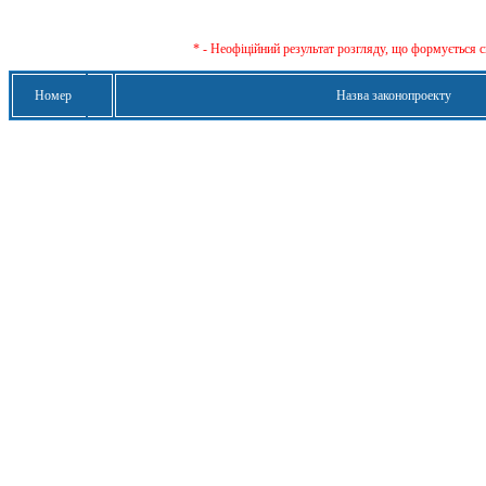
* - Неофіційний результат розгляду, що формується с
Номер
Назва законопроекту