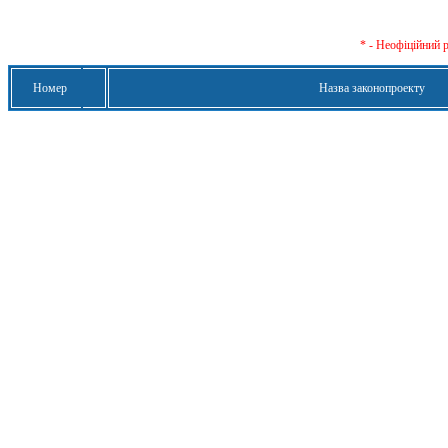
* - Неофіційний 
Номер
Назва законопроекту