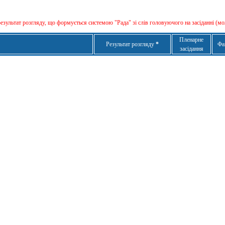
результат розгляду, що формується сиcтемою "Рада" зі слів головуючого на засіданні (мо
Пленарне
Результат розгляду
*
Фа
засідання