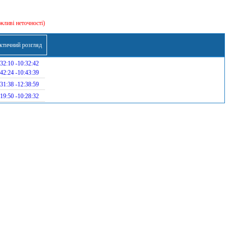
жливі неточності)
ктичний розгляд
32:10 -10:32:42
42:24 -10:43:39
31:38 -12:38:59
19:50 -10:28:32