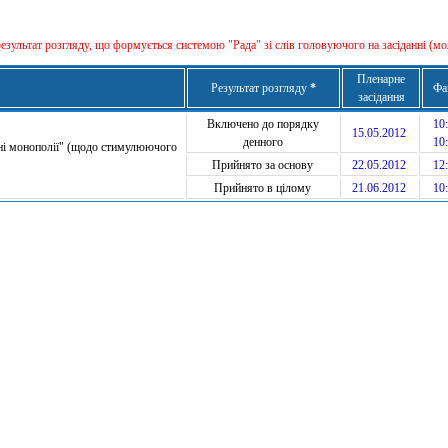
результат розгляду, що формується сиcтемою "Рада" зі слів головуючого на засіданні (мо
Пленарне
Результат розгляду
*
Фа
засідання
Включено до порядку
10:
15.05.2012
денного
10:
дні монополії" (щодо стимулюючого
Прийнято за основу
22.05.2012
12:
Прийнято в цілому
21.06.2012
10: