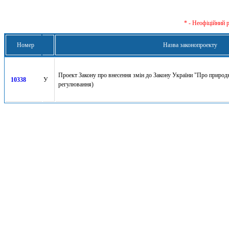
* - Неофіційний 
Номер
Назва законопроекту
Проект Закону про внесення змін до Закону України "Про приро
10338
У
регулювання)