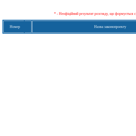
* - Неофіційний результат розгляду, що формується с
Номер
Назва законопроекту