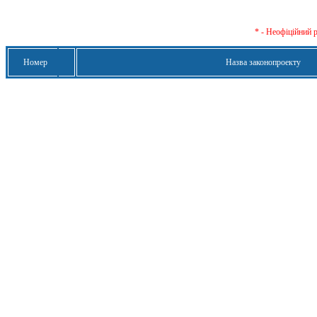
* - Неофіційний 
Номер
Назва законопроекту