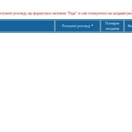
результат розгляду, що формується сиcтемою "Рада" зі слів головуючого на засіданні (мо
Пленарне
Результат розгляду
*
Фа
засідання