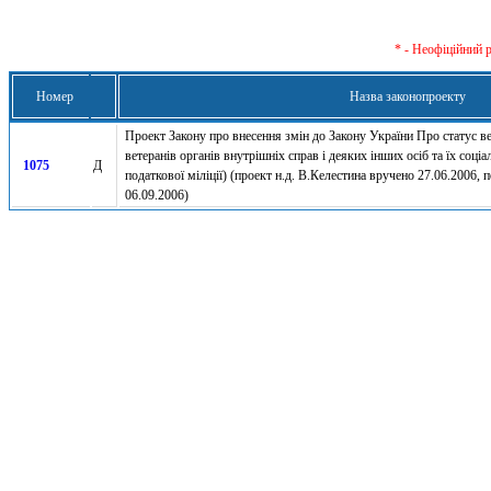
* - Неофіційний 
Номер
Назва законопроекту
Проект Закону про внесення змін до Закону України Про статус ве
ветеранів органів внутрішніх справ і деяких інших осіб та їх соці
1075
Д
податкової міліції) (проект н.д. В.Келестина вручено 27.06.2006,
06.09.2006)