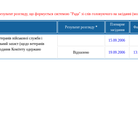
результат розгляду, що формується сиcтемою "Рада" зі слів головуючого на засіданні (мо
Пленарне
Результат розгляду
*
Фа
засідання
теранів військової служби і
15.09.2006
альний захист (щодо ветеранів
 подання Комітету одержано
Відхилено
19.09.2006
13: