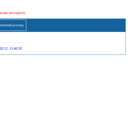
жливі неточності)
ктичний розгляд
02:12 -13:40:50