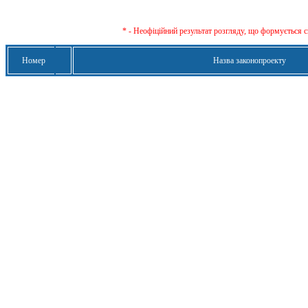
* - Неофіційний результат розгляду, що формується с
Номер
Назва законопроекту